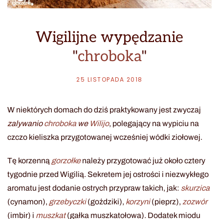
Wigilijne wypędzanie
"
chroboka
"
25 LISTOPADA 2018
W niektórych domach do dziś praktykowany jest zwyczaj
zalywanio
chroboka
we
Wilijo
, polegający na wypiciu na
czczo kieliszka przygotowanej wcześniej wódki ziołowej.
Tę korzenną
gorzołke
należy przygotować już około cztery
tygodnie przed Wigilią. Sekretem jej ostrości i niezwykłego
aromatu jest dodanie ostrych przypraw takich, jak:
skurzica
(cynamon),
grzebyczki
(goździki),
korzyni
(pieprz),
zozwór
(imbir) i
muszkat
(gałka muszkatołowa). Dodatek miodu