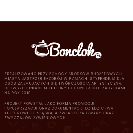
ZREALIZOWANO PRZY POMOCY ŚRODKÓW BUDŻETOWYCH
MIASTA JASTRZĘBIE-ZDRÓJ W RAMACH: STYPENDIUM DLA
OSÓB ZAJMUJĄCYCH SIĘ TWÓRCZOŚCIĄ ARTYSTYCZNĄ,
UPOWSZECHNIANIEM KULTURY LUB OPIEKĄ NAD ZABYTKAMI
NA ROK 2018.
PROJEKT POWSTAŁ JAKO FORMA PROMOCJI,
POPULARYZACJI ORAZ DOKUMENTACJI DZIEDZICTWA
KULTUROWEGO ŚLĄSKA, A ZWŁASZCZA GWARY ORAZ
ZWYCZAJÓW ŻYWIENIOWYCH.