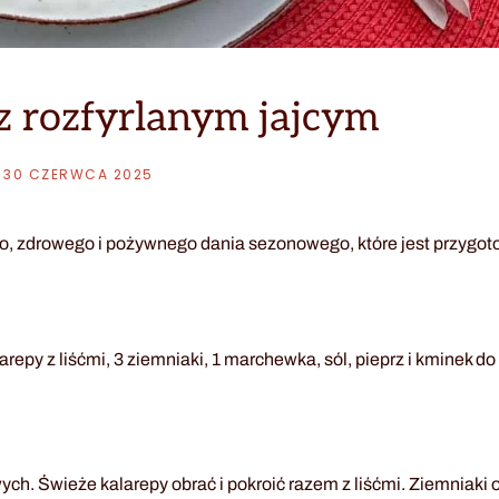
 rozfyrlanym jajcym
30 CZERWCA 2025
nego, zdrowego i pożywnego dania sezonowego, które jest przyg
arepy z liśćmi, 3 ziemniaki, 1 marchewka, sól, pieprz i kminek d
. Świeże kalarepy obrać i pokroić razem z liśćmi. Ziemniaki o