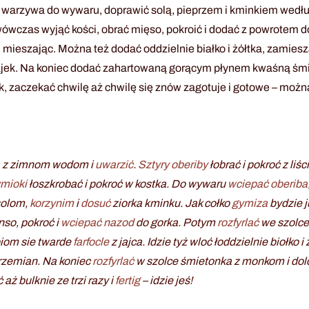
ć warzywa do wywaru, doprawić solą, pieprzem i kminkiem wedł
czas wyjąć kości, obrać mięso, pokroić i dodać z powrotem d
y, mieszając. Można też dodać oddzielnie białko i żółtka, zamies
ki jajek. Na koniec dodać zahartowaną gorącym płynem kwaśną śm
 zaczekać chwilę aż chwilę się znów zagotuje i gotowe – można
a z zimnom wodom i
uwarzić
.
Sztyry
oberiby
łobrać i pokroć z liśc
ymioki
łoszkrobać i pokroć w kostka. Do wywaru
wciepać
oberiba
solom,
korzynim
i
dosuć
ziorka kminku. Jak cołko
gymiza
bydzie j
nso, pokroć i
wciepać
nazod
do gorka. Potym
rozfyrlać
we szolce 
biom sie twarde
farfocle
z jajca. Idzie tyż wloć łoddzielnie biołko i z
przemian. Na koniec
rozfyrlać
w szolce śmietonka z monkom i dol
ż bulknie ze trzi razy i
fertig
– idzie jeś!