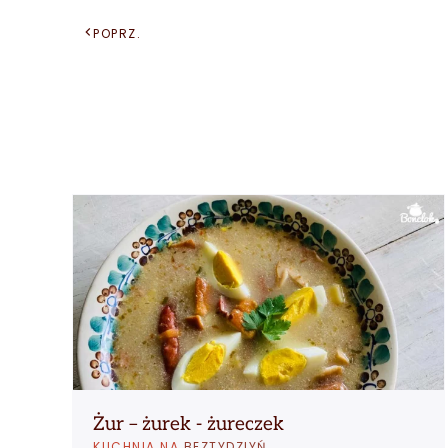
POPRZ.
Żur – żurek - żureczek
KUCHNIA NA
BEZTYDZIYŃ