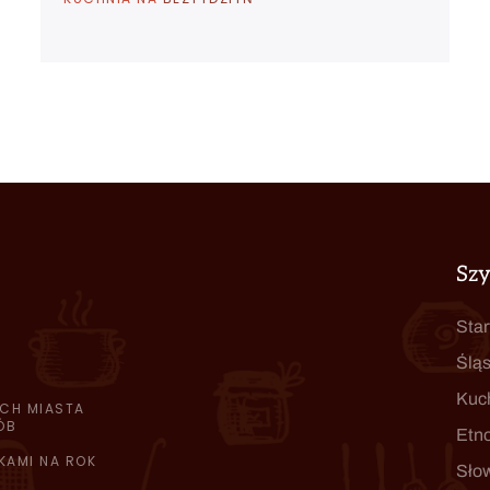
Sz
Star
Śląs
Kuc
CH MIASTA
ÓB
Etn
KAMI NA ROK
Sło