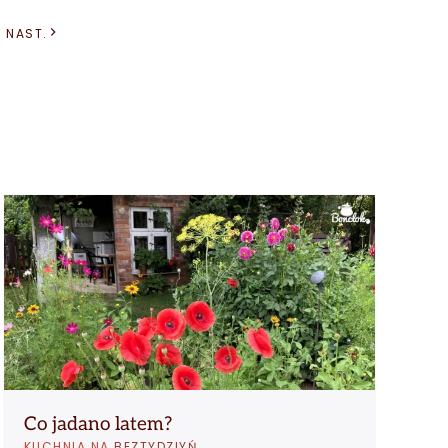
NAST.
Co jadano latem?
B
KUCHNIA NA
BEZTYDZIYŃ
K