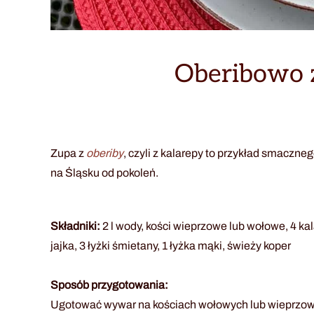
Oberibowo z
Zupa z
oberiby
, czyli z kalarepy to przykład smacz
na Śląsku od pokoleń.
Składniki:
2 l wody, kości wieprzowe lub wołowe, 4 kal
jajka, 3 łyżki śmietany, 1 łyżka mąki, świeży koper
Sposób przygotowania:
Ugotować wywar na kościach wołowych lub wieprzowych