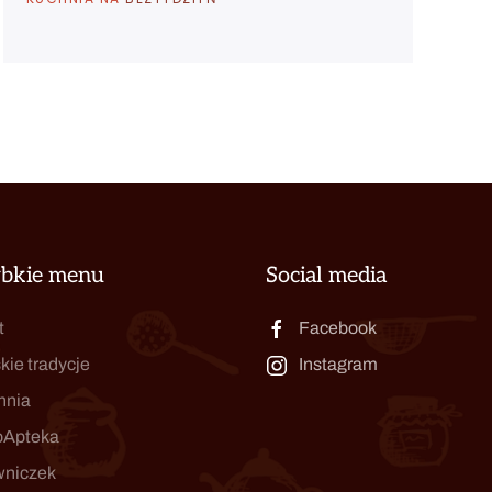
ybkie menu
Social media
t
Facebook
kie tradycje
Instagram
hnia
oApteka
wniczek