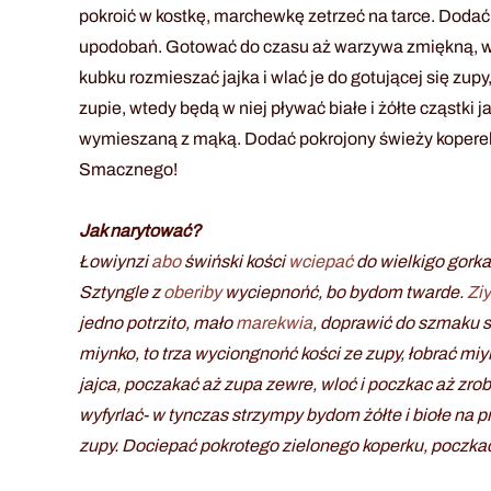
pokroić w kostkę, marchewkę zetrzeć na tarce. Doda
upodobań. Gotować do czasu aż warzywa zmiękną, wów
kubku rozmieszać jajka i wlać je do gotującej się zup
zupie, wtedy będą w niej pływać białe i żółte cząst
wymieszaną z mąką. Dodać pokrojony świeży koperek,
Smacznego!
Jak narytować?
Łowiynzi
abo
świński kości
wciepać
do wielkigo gork
Sztyngle z
oberiby
wyciepnońć, bo bydom twarde.
Zi
jedno potrzito, mało
marekwia
, doprawić do szmaku 
miynko, to trza wyciongnońć kości ze zupy, łobrać miy
jajca, poczakać aż zupa zewre, wloć i poczkac aż zro
wyfyrlać- w tynczas strzympy bydom żółte i biołe na 
zupy. Dociepać pokrotego zielonego koperku, poczkać a