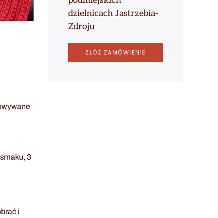
podmiejskich
dzielnicach Jastrzebia-
Zdroju
ZŁÓŻ ZAMÓWIENIE
otowywane
o smaku, 3
brać i