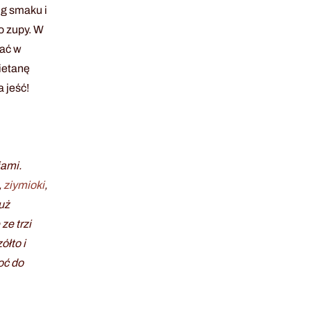
ug smaku i
o zupy. W
zać w
ietanę
 jeść!
iami.
,
ziymioki
,
uż
ze trzi
ółto i
oć do