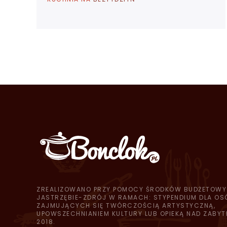
ZREALIZOWANO PRZY POMOCY ŚRODKÓW BUDŻETOWY
JASTRZĘBIE-ZDRÓJ W RAMACH: STYPENDIUM DLA OS
ZAJMUJĄCYCH SIĘ TWÓRCZOŚCIĄ ARTYSTYCZNĄ,
UPOWSZECHNIANIEM KULTURY LUB OPIEKĄ NAD ZABYT
2018.