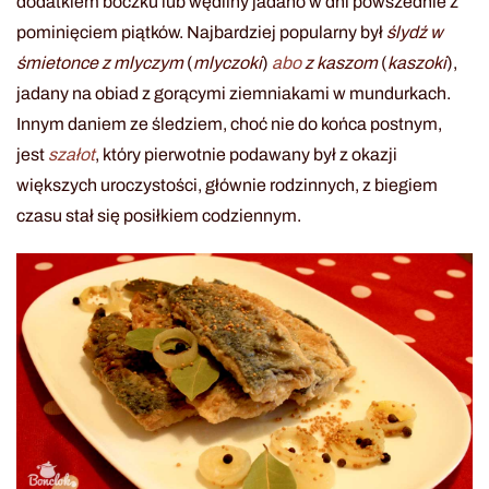
dodatkiem boczku lub wędliny jadano w dni powszednie z
pominięciem piątków. Najbardziej popularny był
ślydź w
śmietonce z mlyczym
(
mlyczoki
)
abo
z kaszom
(
kaszoki
),
jadany na obiad z gorącymi ziemniakami w mundurkach.
Innym daniem ze śledziem, choć nie do końca postnym,
jest
szałot
, który pierwotnie podawany był z okazji
większych uroczystości, głównie rodzinnych, z biegiem
czasu stał się posiłkiem codziennym.