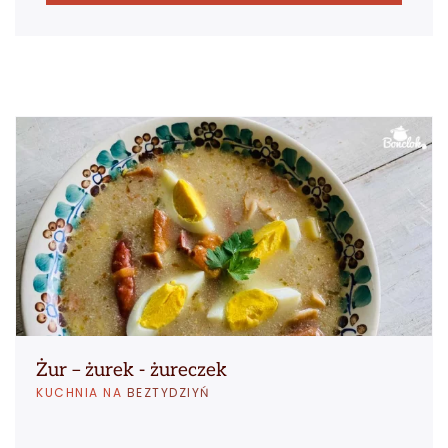
Żur – żurek - żureczek
KUCHNIA NA
BEZTYDZIYŃ