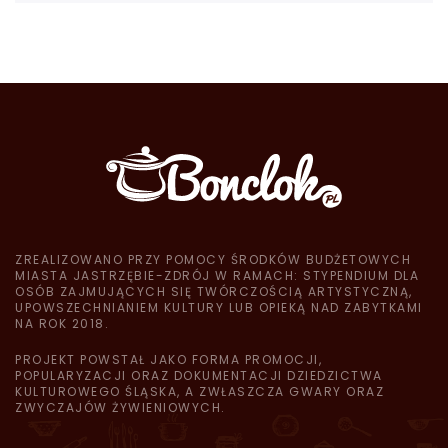
ZREALIZOWANO PRZY POMOCY ŚRODKÓW BUDŻETOWYCH
MIASTA JASTRZĘBIE-ZDRÓJ W RAMACH: STYPENDIUM DLA
OSÓB ZAJMUJĄCYCH SIĘ TWÓRCZOŚCIĄ ARTYSTYCZNĄ,
UPOWSZECHNIANIEM KULTURY LUB OPIEKĄ NAD ZABYTKAMI
NA ROK 2018.
PROJEKT POWSTAŁ JAKO FORMA PROMOCJI,
POPULARYZACJI ORAZ DOKUMENTACJI DZIEDZICTWA
KULTUROWEGO ŚLĄSKA, A ZWŁASZCZA GWARY ORAZ
ZWYCZAJÓW ŻYWIENIOWYCH.