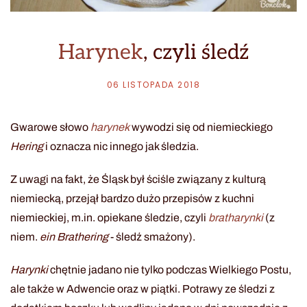
Harynek
, czyli śledź
06 LISTOPADA 2018
Gwarowe słowo
harynek
wywodzi się od niemieckiego
Hering
i oznacza nic innego jak śledzia.
Z uwagi na fakt, że Śląsk był ściśle związany z kulturą
niemiecką, przejął bardzo dużo przepisów z kuchni
niemieckiej, m.in. opiekane śledzie, czyli
bratharynki
(z
niem.
ein Brathering
- śledź smażony).
Harynki
chętnie jadano nie tylko podczas Wielkiego Postu,
ale także w Adwencie oraz w piątki. Potrawy ze śledzi z