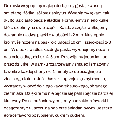
Do miski wsypujemy mąkę i dodajemy gęstą, kwaśną
śmietanę, żółtka, sól oraz spirytus. Wyrabiamy rękami tak
długo, aż ciasto będzie gładkie. Formujemy z niego kulkę,
którą dzielimy na dwie części. Każdą z części wałkujemy
dokładnie na dwa placki o grubości 1-2 mm. Następnie
kroimy je nożem na paski o długości 10 cm i szerokości 2-3
cm. W środku wzdłuż każdego paska wykonujemy nożem
nacięcie o długości ok. 4-5 cm. Przewijamy jeden koniec
przez dziurkę. W garnku rozgrzewamy smalec i smażymy
faworki z każdej strony ok. 1 minuty aż do osiągnięcia
złocistego koloru. Jeśli tłuszcz nagrzeje się zbyt mocno,
wystarczy włożyć do niego kawałek surowego, obranego
ziemniaka. Dzięki temu nie będzie się palił i będzie bardziej
klarowny. Po usmażeniu wyjmujemy cedzakiem faworki i
odsączamy z tłuszczu na papierze śniadaniowym. Jeszcze
gorące faworki posypujemy cukrem pudrem.