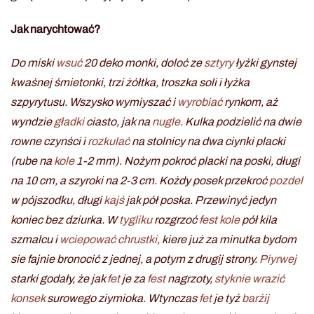
Jak narychtować?
Do miski
wsuć
20 deko monki, doloć ze
sztyry
łyżki gynstej
kwaśnej śmietonki, trzi żółtka, troszka soli i łyżka
szpyrytusu. Wszysko wymiyszać i
wyrobiać
rynkom, aż
wyndzie
gładki
ciasto, jak na
nugle
. Kulka podzielić na dwie
rowne czynści i
rozkulać
na stolnicy na dwa ciynki placki
(rube na
kole
1-2 mm). Nożym pokroć placki na poski, długi
na 10 cm, a szyroki na 2-3 cm. Kożdy posek przekroć
pozdel
w pójszodku, długi
kajś
jak pół poska. Przewinyć jedyn
koniec bez dziurka. W
tygliku
rozgrzoć
fest
kole
pół kila
szmalcu i
wciepować
chrustki
, kiere już za minutka bydom
sie fajnie bronocić z jednej, a potym z drugij strony.
Piyrwej
starki godały, że jak
fet
je za
fest
nagrzoty,
styknie
wrazić
konsek
surowego ziymioka. Wtynczas
fet
je tyż
barżij