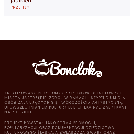
jabłkiem
PRZEPISY
ZREALIZOWANO PRZY POMOCY ŚRODKÓW BUDŻETOWYCH
MIASTA JASTRZĘBIE-ZDRÓJ W RAMACH: STYPENDIUM DLA
OSÓB ZAJMUJĄCYCH SIĘ TWÓRCZOŚCIĄ ARTYSTYCZNĄ,
UPOWSZECHNIANIEM KULTURY LUB OPIEKĄ NAD ZABYTKAMI
NA ROK 2018.
PROJEKT POWSTAŁ JAKO FORMA PROMOCJI,
POPULARYZACJI ORAZ DOKUMENTACJI DZIEDZICTWA
KULTUROWEGO ŚLĄSKA, A ZWŁASZCZA GWARY ORAZ