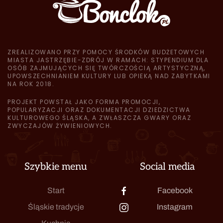
ZREALIZOWANO PRZY POMOCY ŚRODKÓW BUDŻETOWYCH
MIASTA JASTRZĘBIE-ZDRÓJ W RAMACH: STYPENDIUM DLA
OSÓB ZAJMUJĄCYCH SIĘ TWÓRCZOŚCIĄ ARTYSTYCZNĄ,
UPOWSZECHNIANIEM KULTURY LUB OPIEKĄ NAD ZABYTKAMI
NA ROK 2018.
PROJEKT POWSTAŁ JAKO FORMA PROMOCJI,
POPULARYZACJI ORAZ DOKUMENTACJI DZIEDZICTWA
KULTUROWEGO ŚLĄSKA, A ZWŁASZCZA GWARY ORAZ
ZWYCZAJÓW ŻYWIENIOWYCH.
Szybkie menu
Social media
Start
Facebook
Śląskie tradycje
Instagram