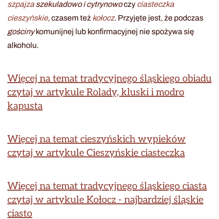
szpajza
szekuladowo i cytrynowo
czy
ciasteczka
cieszyńskie
,
czasem też
kołocz
.
Przyjęte jest, że podczas
gościny
komunijnej lub konfirmacyjnej nie spożywa się
alkoholu.
Więcej na temat tradycyjnego śląskiego obiadu
czytaj w artykule Rolady, kluski i modro
kapusta
Więcej na temat cieszyńskich wypieków
czytaj w artykule Cieszyńskie ciasteczka
Więcej na temat tradycyjnego śląskiego ciasta
czytaj w artykule Kołocz - najbardziej śląskie
ciasto