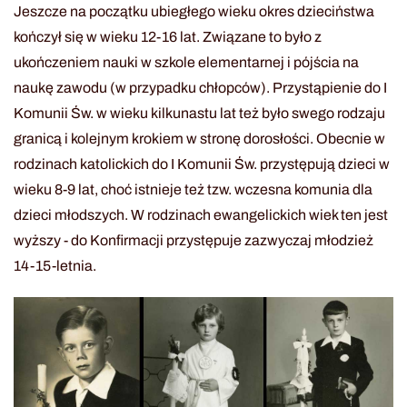
Jeszcze na początku ubiegłego wieku okres dzieciństwa
kończył się w wieku 12-16 lat. Związane to było z
ukończeniem nauki w szkole elementarnej i pójścia na
naukę zawodu (w przypadku chłopców). Przystąpienie do I
Komunii Św. w wieku kilkunastu lat też było swego rodzaju
granicą i kolejnym krokiem w stronę dorosłości. Obecnie w
rodzinach katolickich do I Komunii Św. przystępują dzieci w
wieku 8-9 lat, choć istnieje też tzw. wczesna komunia dla
dzieci młodszych. W rodzinach ewangelickich wiek ten jest
wyższy - do Konfirmacji przystępuje zazwyczaj młodzież
14-15-letnia.