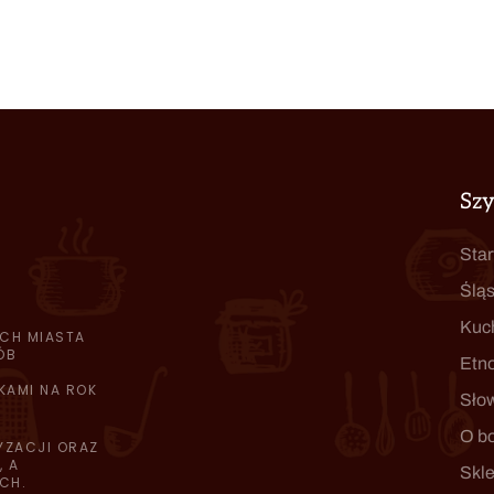
Sz
Star
Śląs
Kuc
CH MIASTA
ÓB
Etn
KAMI NA ROK
Sło
O b
YZACJI ORAZ
 A
Skl
CH.