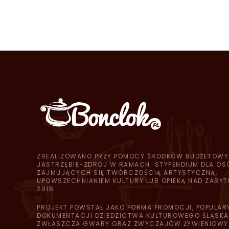
ZREALIZOWANO PRZY POMOCY ŚRODKÓW BUDŻETOWY
JASTRZĘBIE-ZDRÓJ W RAMACH: STYPENDIUM DLA OS
ZAJMUJĄCYCH SIĘ TWÓRCZOŚCIĄ ARTYSTYCZNĄ,
UPOWSZECHNIANIEM KULTURY LUB OPIEKĄ NAD ZABYT
2018.
PROJEKT POWSTAŁ JAKO FORMA PROMOCJI, POPULAR
DOKUMENTACJI DZIEDZICTWA KULTUROWEGO ŚLĄSKA,
ZWŁASZCZA GWARY ORAZ ZWYCZAJÓW ŻYWIENIOWY