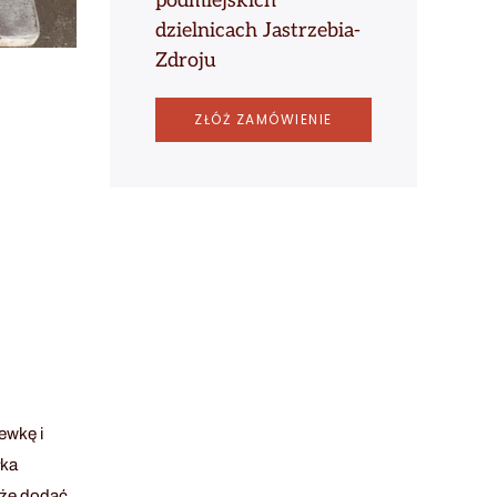
podmiejskich
dzielnicach Jastrzebia-
Zdroju
ZŁÓŻ ZAMÓWIENIE
ewkę i
łka
kże dodać