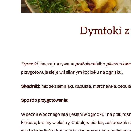
Dymfoki z
Dymfoki
, inaczej nazywane
prażokami
albo
pieczonkam
przygotowuje się je w żeliwnym kociołku na ognisku.
Składniki:
młode ziemniaki, kapusta, marchewka, cebula, 
Sposób przygotowania:
W sezonie późnego lata i jesieni w ogródku i na polu ro
kiełbasę kroimy w plastry. Cebulę w piórka, zaś boczek 
wykładamy liśćmi kapusty i układamy w nim warstwami w