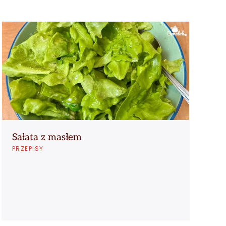
Sałata z masłem
Ż
PRZEPISY
P