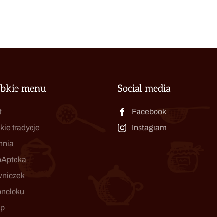
ybkie menu
Social media
t
Facebook
kie tradycje
Instagram
hnia
oApteka
wniczek
oncloku
ep