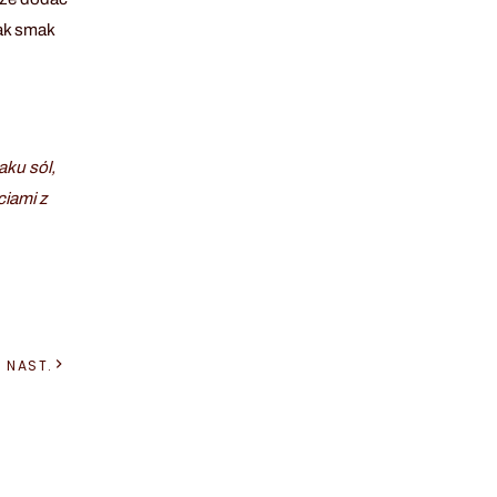
ak smak
aku sól,
ciami z
NAST.