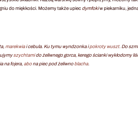
gniu do miękkości. Możemy także upiec
dymfoki
w piekarniku, jedn
ta,
marekwia
i cebula. Ku tymu wyndzonka i
pokroty
wuszt
. Do szm
epujymy
szychtami
do żeliwnego gorca, kerego ścianki wykłodomy liś
a na fojera,
abo
na piec pod żeliwno
blacha
.