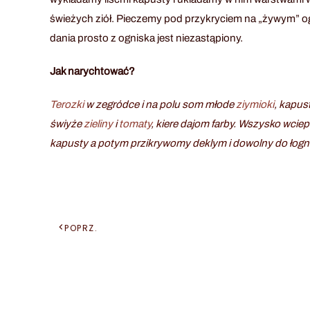
świeżych ziół. Pieczemy pod przykryciem na „żywym” o
dania prosto z ogniska jest niezastąpiony.
Jak narychtować?
Terozki
w zegródce i na polu som młode
ziymioki
, kapus
świyże
zieliny
i
tomaty
, kiere dajom farby. Wszysko wci
kapusty a potym przikrywomy deklym i dowolny do łogni
POPRZ.