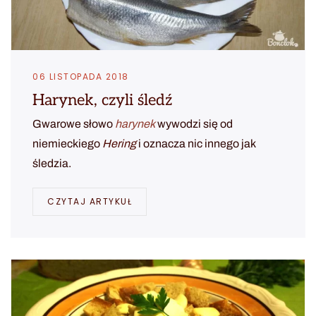
06 LISTOPADA 2018
Harynek, czyli śledź
Gwarowe słowo
harynek
wywodzi się od
niemieckiego
Hering
i oznacza nic innego jak
śledzia.
CZYTAJ ARTYKUŁ