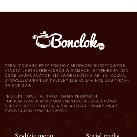
ZREALIZOWANO PRZY POMOCY ŚRODKÓW BUDŻETOWYCH
MIASTA JASTRZĘBIE-ZDRÓJ W RAMACH: STYPENDIUM DLA
OSÓB ZAJMUJĄCYCH SIĘ TWÓRCZOŚCIĄ ARTYSTYCZNĄ,
UPOWSZECHNIANIEM KULTURY LUB OPIEKĄ NAD ZABYTKAMI
NA ROK 2018.
PROJEKT POWSTAŁ JAKO FORMA PROMOCJI,
POPULARYZACJI ORAZ DOKUMENTACJI DZIEDZICTWA
KULTUROWEGO ŚLĄSKA, A ZWŁASZCZA GWARY ORAZ
ZWYCZAJÓW ŻYWIENIOWYCH.
Szybkie menu
Social media