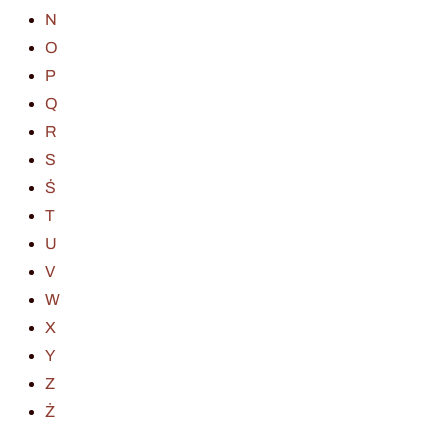
N
O
P
Q
R
S
Ś
T
U
V
W
X
Y
Z
Ż