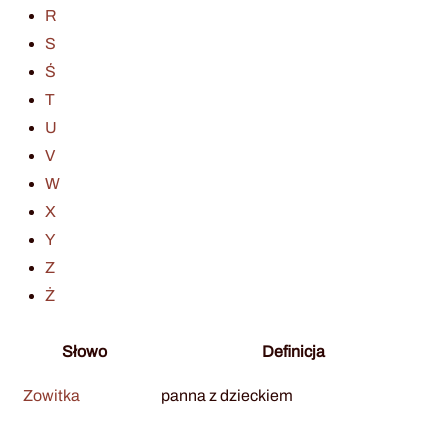
R
S
Ś
T
U
V
W
X
Y
Z
Ż
Słowo
Definicja
Zowitka
panna z dzieckiem