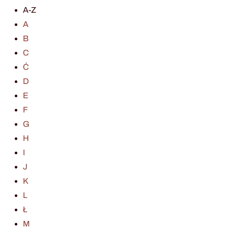
A-Z
A
B
C
Ć
D
E
F
G
H
I
J
K
L
Ł
M