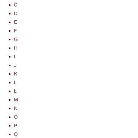
Ć
D
E
F
G
H
I
J
K
L
Ł
M
N
O
P
Q