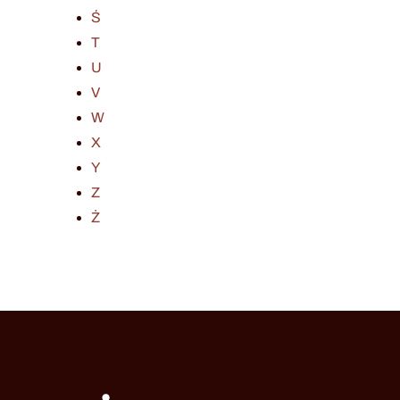
Ś
T
U
V
W
X
Y
Z
Ż