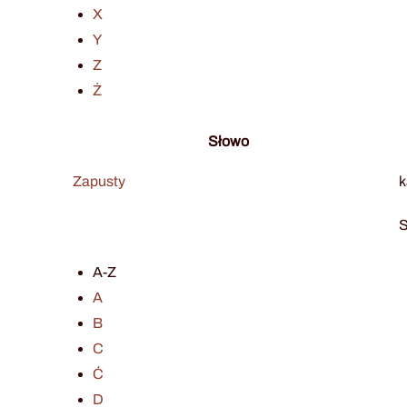
X
Y
Z
Ż
Słowo
Zapusty
k
S
A-Z
A
B
C
Ć
D