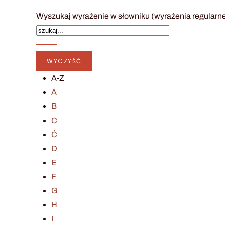
Wyszukaj wyrażenie w słowniku (wyrażenia regularn
A-Z
A
B
C
Ć
D
E
F
G
H
I