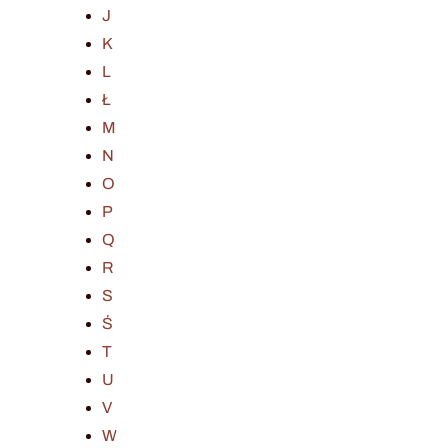
J
K
L
Ł
M
N
O
P
Q
R
S
Ś
T
U
V
W