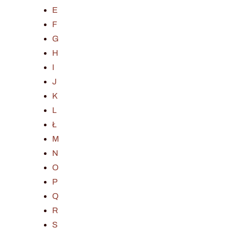
E
F
G
H
I
J
K
L
Ł
M
N
O
P
Q
R
S