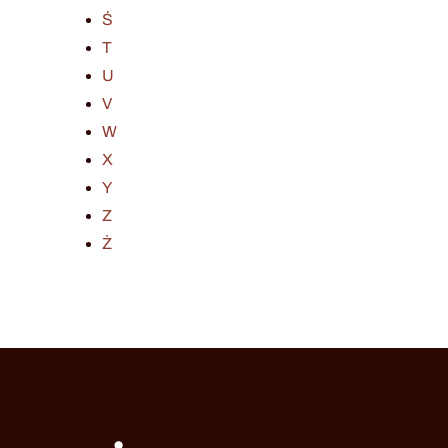
Ś
T
U
V
W
X
Y
Z
Ż