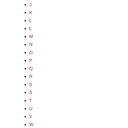
J
K
L
Ł
M
N
O
P
Q
R
S
Ś
T
U
V
W