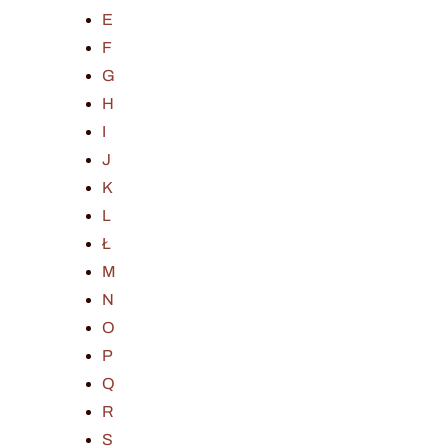
E
F
G
H
I
J
K
L
Ł
M
N
O
P
Q
R
S