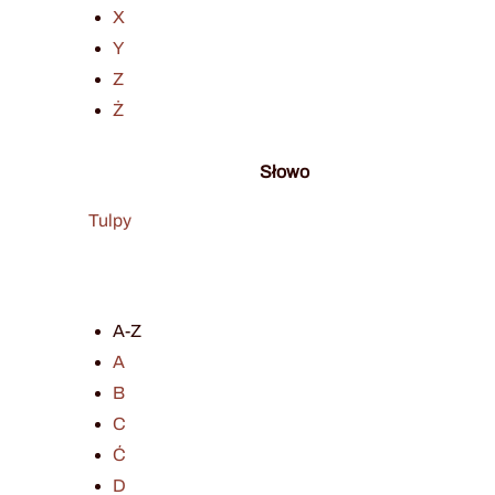
X
Y
Z
Ż
Słowo
Tulpy
A-Z
A
B
C
Ć
D