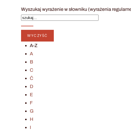
Wyszukaj wyrażenie w słowniku (wyrażenia regularn
A-Z
A
B
C
Ć
D
E
F
G
H
I