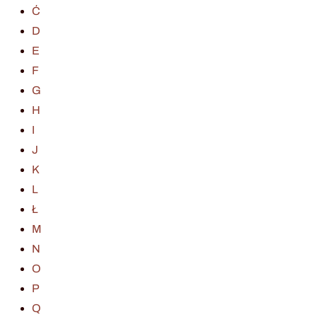
Ć
D
E
F
G
H
I
J
K
L
Ł
M
N
O
P
Q