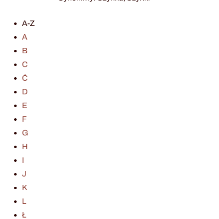
A-Z
A
B
C
Ć
D
E
F
G
H
I
J
K
L
Ł