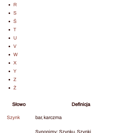
R
S
Ś
T
U
V
W
X
Y
Z
Ż
Słowo
Definicja
Szynk
bar, karczma
Synonimy: Szynku, Szynki