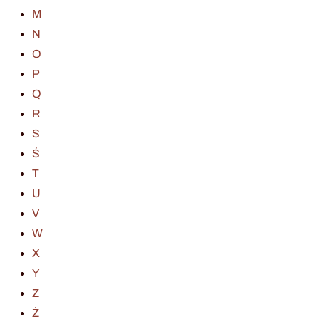
M
N
O
P
Q
R
S
Ś
T
U
V
W
X
Y
Z
Ż