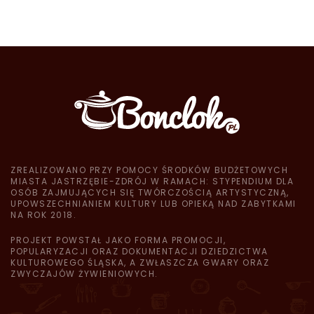
ZREALIZOWANO PRZY POMOCY ŚRODKÓW BUDŻETOWYCH
MIASTA JASTRZĘBIE-ZDRÓJ W RAMACH: STYPENDIUM DLA
OSÓB ZAJMUJĄCYCH SIĘ TWÓRCZOŚCIĄ ARTYSTYCZNĄ,
UPOWSZECHNIANIEM KULTURY LUB OPIEKĄ NAD ZABYTKAMI
NA ROK 2018.
PROJEKT POWSTAŁ JAKO FORMA PROMOCJI,
POPULARYZACJI ORAZ DOKUMENTACJI DZIEDZICTWA
KULTUROWEGO ŚLĄSKA, A ZWŁASZCZA GWARY ORAZ
ZWYCZAJÓW ŻYWIENIOWYCH.