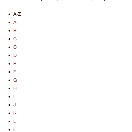
A-Z
A
B
C
Ć
D
E
F
G
H
I
J
K
L
Ł