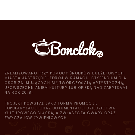
ZREALIZOWANO PRZY POMOCY ŚRODKÓW BUDŻETOWYCH
MIASTA JASTRZĘBIE-ZDRÓJ W RAMACH: STYPENDIUM DLA
OSÓB ZAJMUJĄCYCH SIĘ TWÓRCZOŚCIĄ ARTYSTYCZNĄ,
UPOWSZECHNIANIEM KULTURY LUB OPIEKĄ NAD ZABYTKAMI
NA ROK 2018.
PROJEKT POWSTAŁ JAKO FORMA PROMOCJI,
POPULARYZACJI ORAZ DOKUMENTACJI DZIEDZICTWA
KULTUROWEGO ŚLĄSKA, A ZWŁASZCZA GWARY ORAZ
ZWYCZAJÓW ŻYWIENIOWYCH.