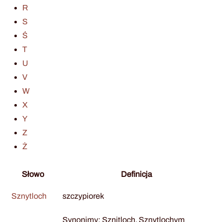
R
S
Ś
T
U
V
W
X
Y
Z
Ż
Słowo
Definicja
Sznytloch
szczypiorek
Synonimy: Sznitloch, Sznytlochym