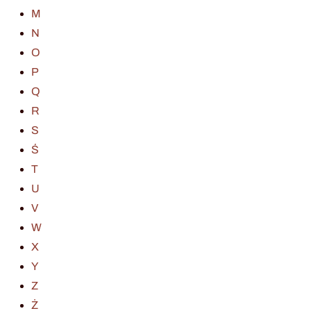
M
N
O
P
Q
R
S
Ś
T
U
V
W
X
Y
Z
Ż