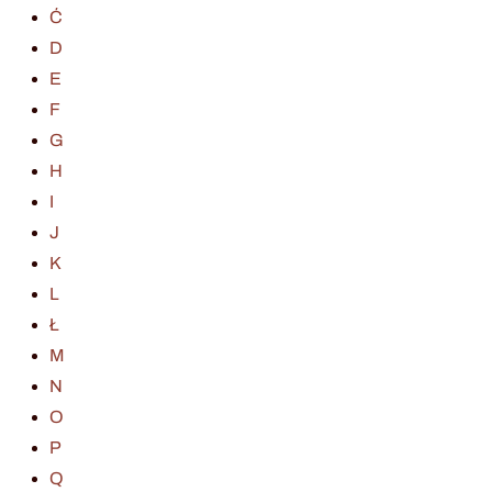
Ć
D
E
F
G
H
I
J
K
L
Ł
M
N
O
P
Q