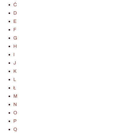
Ć
D
E
F
G
H
I
J
K
L
Ł
M
N
O
P
Q