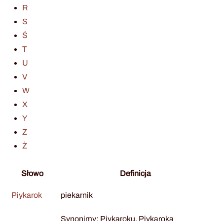
R
S
Ś
T
U
V
W
X
Y
Z
Ż
Słowo
Definicja
Piykarok
piekarnik
Synonimy: Piykaroku, Piykaroka