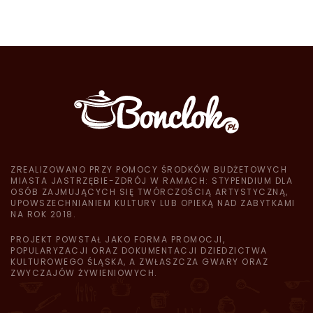
ZREALIZOWANO PRZY POMOCY ŚRODKÓW BUDŻETOWYCH
MIASTA JASTRZĘBIE-ZDRÓJ W RAMACH: STYPENDIUM DLA
OSÓB ZAJMUJĄCYCH SIĘ TWÓRCZOŚCIĄ ARTYSTYCZNĄ,
UPOWSZECHNIANIEM KULTURY LUB OPIEKĄ NAD ZABYTKAMI
NA ROK 2018.
PROJEKT POWSTAŁ JAKO FORMA PROMOCJI,
POPULARYZACJI ORAZ DOKUMENTACJI DZIEDZICTWA
KULTUROWEGO ŚLĄSKA, A ZWŁASZCZA GWARY ORAZ
ZWYCZAJÓW ŻYWIENIOWYCH.