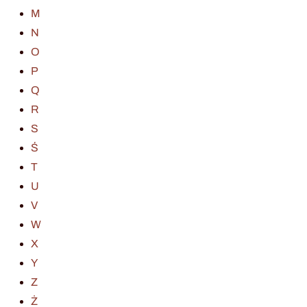
M
N
O
P
Q
R
S
Ś
T
U
V
W
X
Y
Z
Ż