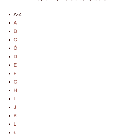
A-Z
A
B
C
Ć
D
E
F
G
H
I
J
K
L
Ł