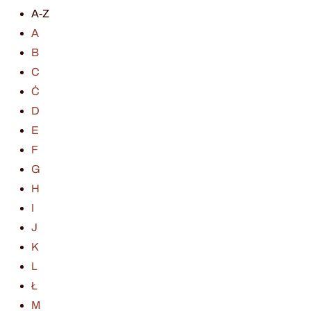
A-Z
A
B
C
Ć
D
E
F
G
H
I
J
K
L
Ł
M