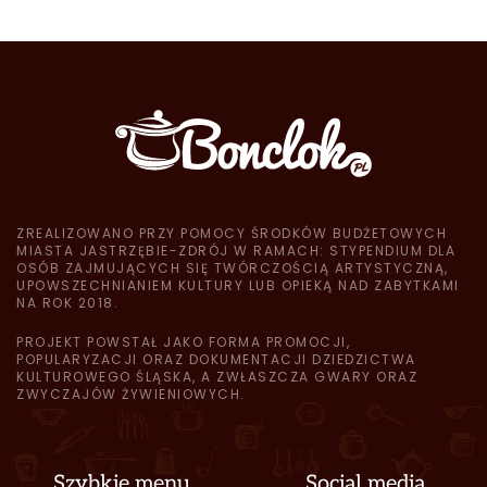
ZREALIZOWANO PRZY POMOCY ŚRODKÓW BUDŻETOWYCH
MIASTA JASTRZĘBIE-ZDRÓJ W RAMACH: STYPENDIUM DLA
OSÓB ZAJMUJĄCYCH SIĘ TWÓRCZOŚCIĄ ARTYSTYCZNĄ,
UPOWSZECHNIANIEM KULTURY LUB OPIEKĄ NAD ZABYTKAMI
NA ROK 2018.
PROJEKT POWSTAŁ JAKO FORMA PROMOCJI,
POPULARYZACJI ORAZ DOKUMENTACJI DZIEDZICTWA
KULTUROWEGO ŚLĄSKA, A ZWŁASZCZA GWARY ORAZ
ZWYCZAJÓW ŻYWIENIOWYCH.
Szybkie menu
Social media