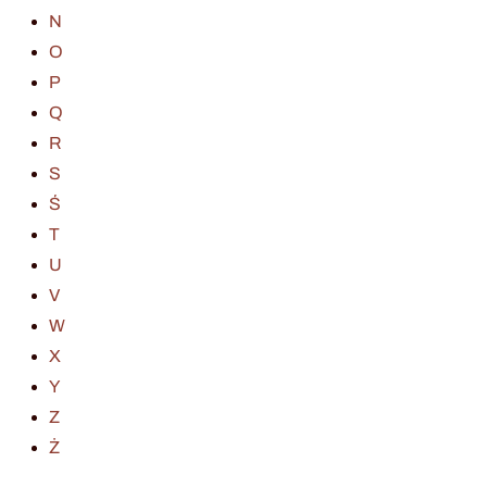
N
O
P
Q
R
S
Ś
T
U
V
W
X
Y
Z
Ż