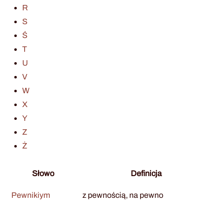
R
S
Ś
T
U
V
W
X
Y
Z
Ż
Słowo
Definicja
Pewnikiym
z pewnością, na pewno