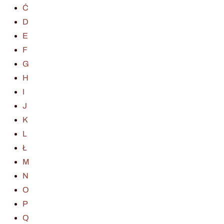
Ć
D
E
F
G
H
I
J
K
L
Ł
M
N
O
P
Q