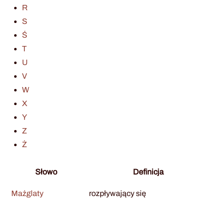
R
S
Ś
T
U
V
W
X
Y
Z
Ż
Słowo
Definicja
Maźglaty
rozpływający się