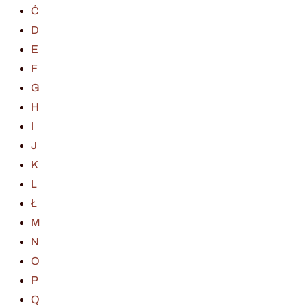
Ć
D
E
F
G
H
I
J
K
L
Ł
M
N
O
P
Q