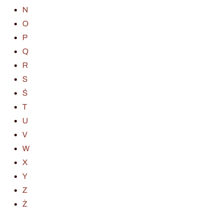
N
O
P
Q
R
S
Ś
T
U
V
W
X
Y
Z
Ż