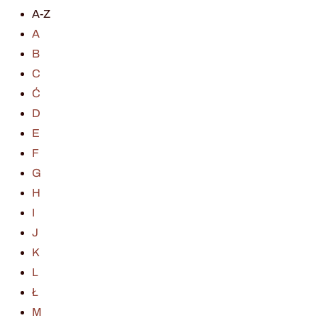
A-Z
A
B
C
Ć
D
E
F
G
H
I
J
K
L
Ł
M