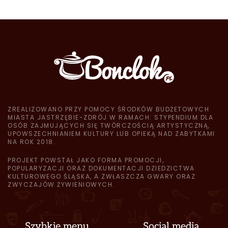
ZREALIZOWANO PRZY POMOCY ŚRODKÓW BUDŻETOWYCH
MIASTA JASTRZĘBIE-ZDRÓJ W RAMACH: STYPENDIUM DLA
OSÓB ZAJMUJĄCYCH SIĘ TWÓRCZOŚCIĄ ARTYSTYCZNĄ,
UPOWSZECHNIANIEM KULTURY LUB OPIEKĄ NAD ZABYTKAMI
NA ROK 2018.
PROJEKT POWSTAŁ JAKO FORMA PROMOCJI,
POPULARYZACJI ORAZ DOKUMENTACJI DZIEDZICTWA
KULTUROWEGO ŚLĄSKA, A ZWŁASZCZA GWARY ORAZ
ZWYCZAJÓW ŻYWIENIOWYCH.
Szybkie menu
Social media