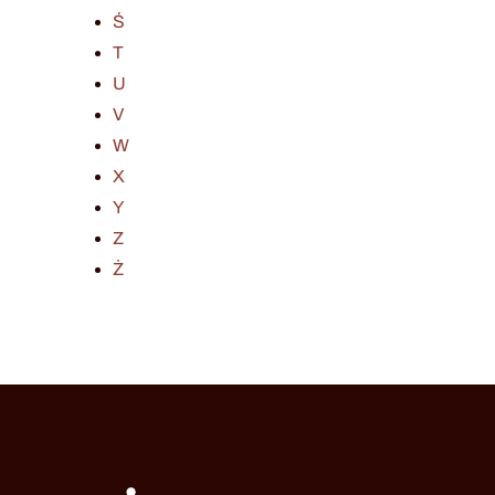
Ś
T
U
V
W
X
Y
Z
Ż