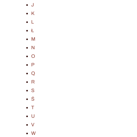
J
K
L
Ł
M
N
O
P
Q
R
S
Ś
T
U
V
W