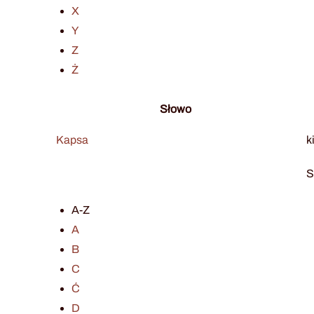
X
Y
Z
Ż
Słowo
Kapsa
k
S
A-Z
A
B
C
Ć
D