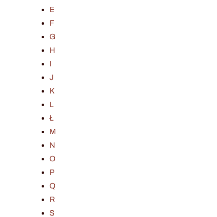
E
F
G
H
I
J
K
L
Ł
M
N
O
P
Q
R
S