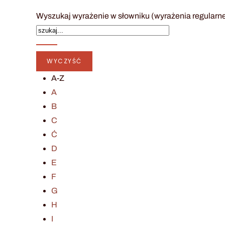
Wyszukaj wyrażenie w słowniku (wyrażenia regularn
A-Z
A
B
C
Ć
D
E
F
G
H
I