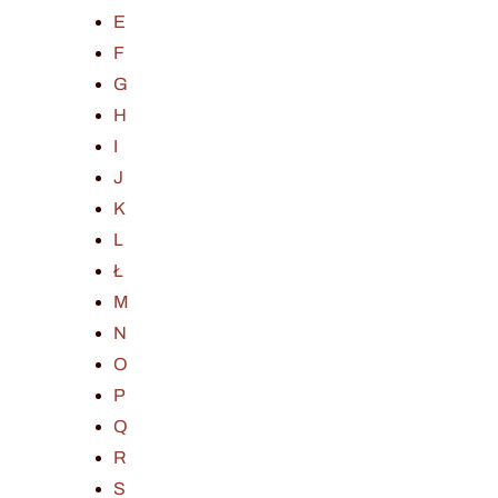
E
F
G
H
I
J
K
L
Ł
M
N
O
P
Q
R
S