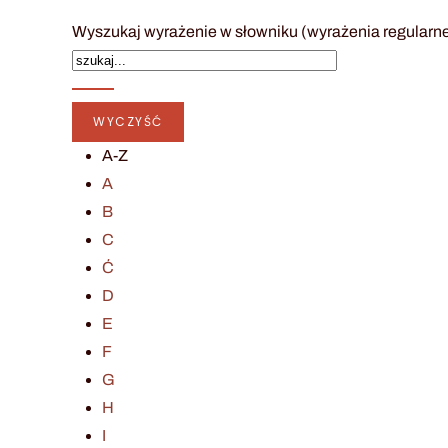
Wyszukaj wyrażenie w słowniku (wyrażenia regularn
A-Z
A
B
C
Ć
D
E
F
G
H
I