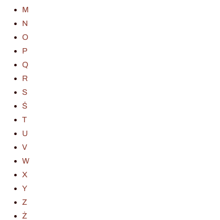
M
N
O
P
Q
R
S
Ś
T
U
V
W
X
Y
Z
Ż