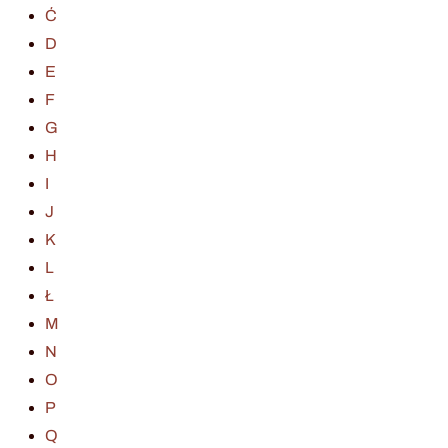
Ć
D
E
F
G
H
I
J
K
L
Ł
M
N
O
P
Q