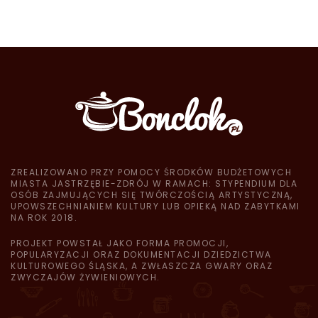
ZREALIZOWANO PRZY POMOCY ŚRODKÓW BUDŻETOWYCH
MIASTA JASTRZĘBIE-ZDRÓJ W RAMACH: STYPENDIUM DLA
OSÓB ZAJMUJĄCYCH SIĘ TWÓRCZOŚCIĄ ARTYSTYCZNĄ,
UPOWSZECHNIANIEM KULTURY LUB OPIEKĄ NAD ZABYTKAMI
NA ROK 2018.
PROJEKT POWSTAŁ JAKO FORMA PROMOCJI,
POPULARYZACJI ORAZ DOKUMENTACJI DZIEDZICTWA
KULTUROWEGO ŚLĄSKA, A ZWŁASZCZA GWARY ORAZ
ZWYCZAJÓW ŻYWIENIOWYCH.