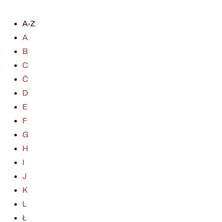
A-Z
A
B
C
Ć
D
E
F
G
H
I
J
K
L
Ł