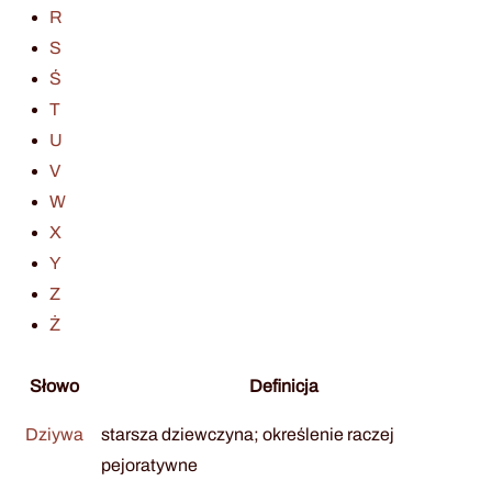
R
S
Ś
T
U
V
W
X
Y
Z
Ż
Słowo
Definicja
Dziywa
starsza dziewczyna; określenie raczej
pejoratywne