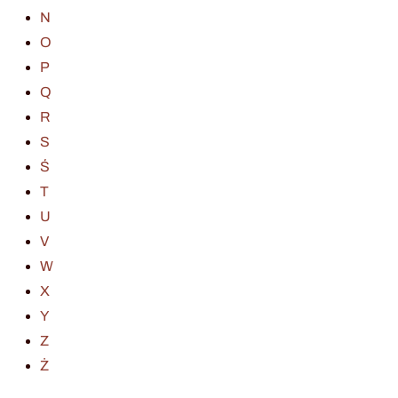
N
O
P
Q
R
S
Ś
T
U
V
W
X
Y
Z
Ż