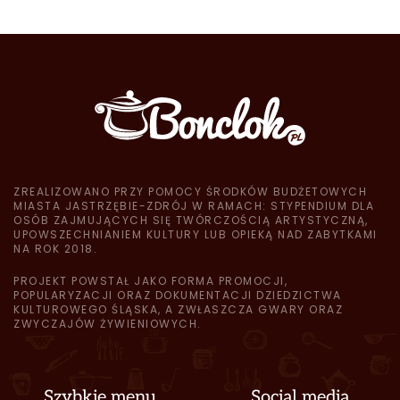
ZREALIZOWANO PRZY POMOCY ŚRODKÓW BUDŻETOWYCH
MIASTA JASTRZĘBIE-ZDRÓJ W RAMACH: STYPENDIUM DLA
OSÓB ZAJMUJĄCYCH SIĘ TWÓRCZOŚCIĄ ARTYSTYCZNĄ,
UPOWSZECHNIANIEM KULTURY LUB OPIEKĄ NAD ZABYTKAMI
NA ROK 2018.
PROJEKT POWSTAŁ JAKO FORMA PROMOCJI,
POPULARYZACJI ORAZ DOKUMENTACJI DZIEDZICTWA
KULTUROWEGO ŚLĄSKA, A ZWŁASZCZA GWARY ORAZ
ZWYCZAJÓW ŻYWIENIOWYCH.
Szybkie menu
Social media