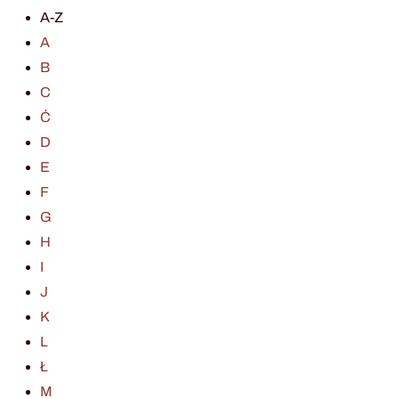
A-Z
A
B
C
Ć
D
E
F
G
H
I
J
K
L
Ł
M