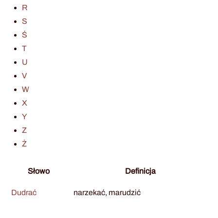
R
S
Ś
T
U
V
W
X
Y
Z
Ż
Słowo
Definicja
Dudrać
narzekać, marudzić