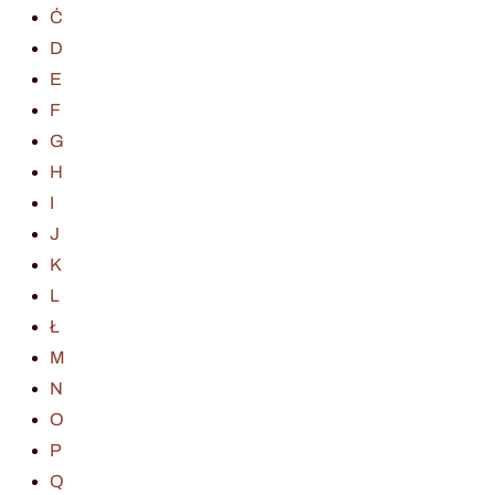
Ć
D
E
F
G
H
I
J
K
L
Ł
M
N
O
P
Q