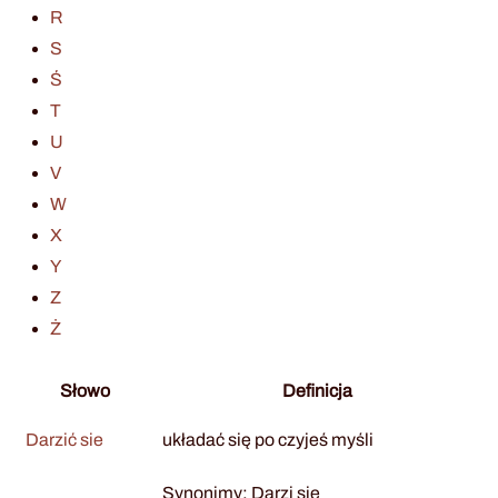
R
S
Ś
T
U
V
W
X
Y
Z
Ż
Słowo
Definicja
Darzić sie
układać się po czyjeś myśli
Synonimy: Darzi sie