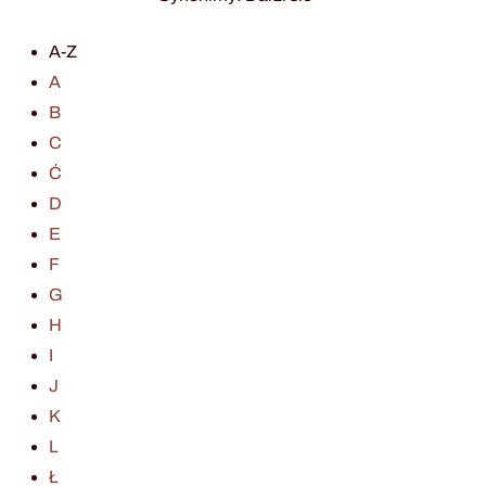
A-Z
A
B
C
Ć
D
E
F
G
H
I
J
K
L
Ł