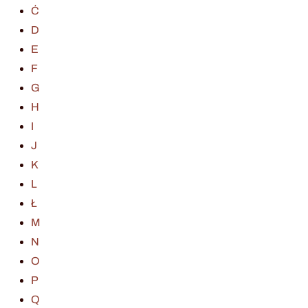
Ć
D
E
F
G
H
I
J
K
L
Ł
M
N
O
P
Q