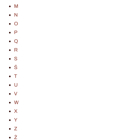
M
N
O
P
Q
R
S
Ś
T
U
V
W
X
Y
Z
Ż