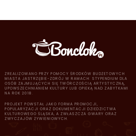
ZREALIZOWANO PRZY POMOCY ŚRODKÓW BUDŻETOWYCH
MIASTA JASTRZĘBIE-ZDRÓJ W RAMACH: STYPENDIUM DLA
OSÓB ZAJMUJĄCYCH SIĘ TWÓRCZOŚCIĄ ARTYSTYCZNĄ,
UPOWSZECHNIANIEM KULTURY LUB OPIEKĄ NAD ZABYTKAMI
NA ROK 2018.
PROJEKT POWSTAŁ JAKO FORMA PROMOCJI,
POPULARYZACJI ORAZ DOKUMENTACJI DZIEDZICTWA
KULTUROWEGO ŚLĄSKA, A ZWŁASZCZA GWARY ORAZ
ZWYCZAJÓW ŻYWIENIOWYCH.