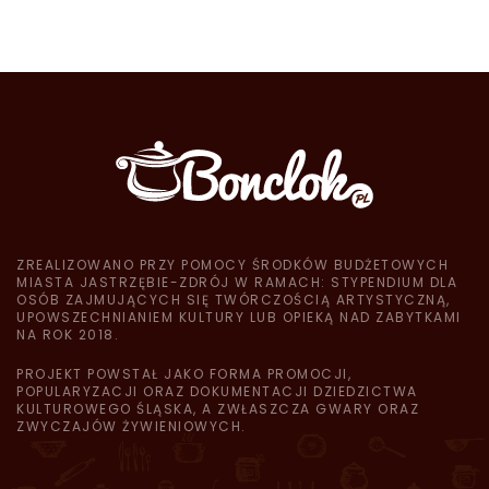
ZREALIZOWANO PRZY POMOCY ŚRODKÓW BUDŻETOWYCH
MIASTA JASTRZĘBIE-ZDRÓJ W RAMACH: STYPENDIUM DLA
OSÓB ZAJMUJĄCYCH SIĘ TWÓRCZOŚCIĄ ARTYSTYCZNĄ,
UPOWSZECHNIANIEM KULTURY LUB OPIEKĄ NAD ZABYTKAMI
NA ROK 2018.
PROJEKT POWSTAŁ JAKO FORMA PROMOCJI,
POPULARYZACJI ORAZ DOKUMENTACJI DZIEDZICTWA
KULTUROWEGO ŚLĄSKA, A ZWŁASZCZA GWARY ORAZ
ZWYCZAJÓW ŻYWIENIOWYCH.