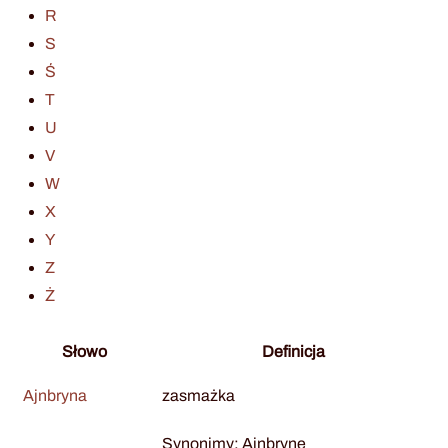
R
S
Ś
T
U
V
W
X
Y
Z
Ż
Słowo
Definicja
Ajnbryna
zasmażka
Synonimy: Ajnbryne