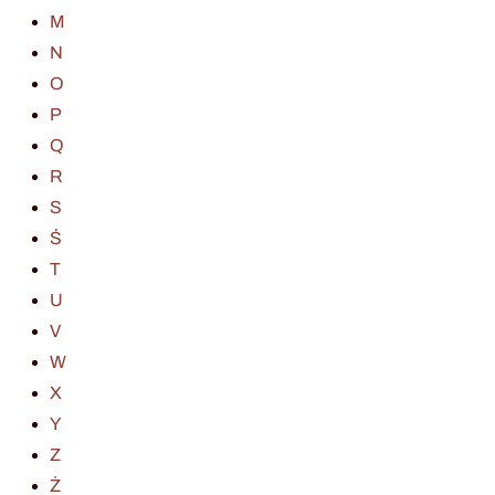
M
N
O
P
Q
R
S
Ś
T
U
V
W
X
Y
Z
Ż