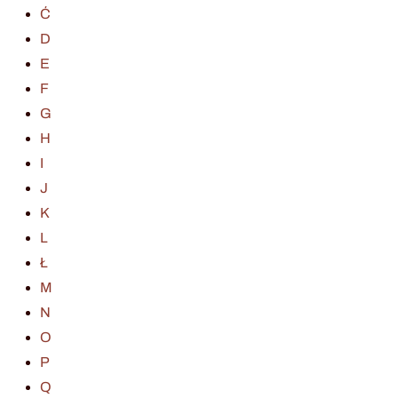
Ć
D
E
F
G
H
I
J
K
L
Ł
M
N
O
P
Q