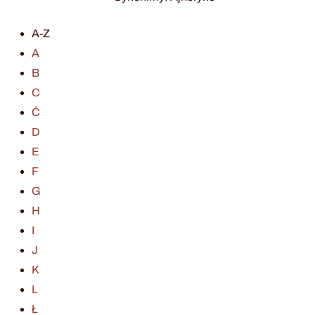
A-Z
A
B
C
Ć
D
E
F
G
H
I
J
K
L
Ł