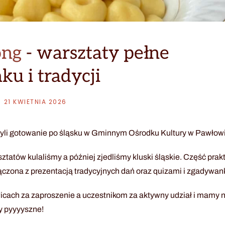
ong
- warsztaty pełne
ku i tradycji
21 KWIETNIA 2026
zyli gotowanie po śląsku w Gminnym Ośrodku Kultury w Pawłow
tatów kulaliśmy a później zjedliśmy kluski śląskie. Część prak
łączona z prezentacją tradycyjnych dań oraz quizami i zgadywan
ch za zaproszenie a uczestnikom za aktywny udział i mamy n
y pyyyyszne!