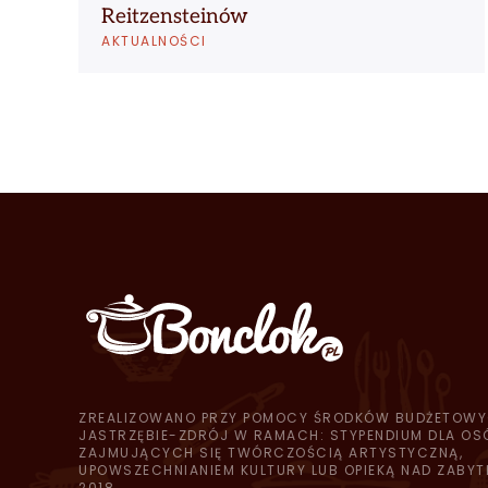
Reitzensteinów
AKTUALNOŚCI
ZREALIZOWANO PRZY POMOCY ŚRODKÓW BUDŻETOWY
JASTRZĘBIE-ZDRÓJ W RAMACH: STYPENDIUM DLA OS
ZAJMUJĄCYCH SIĘ TWÓRCZOŚCIĄ ARTYSTYCZNĄ,
UPOWSZECHNIANIEM KULTURY LUB OPIEKĄ NAD ZABYT
2018.