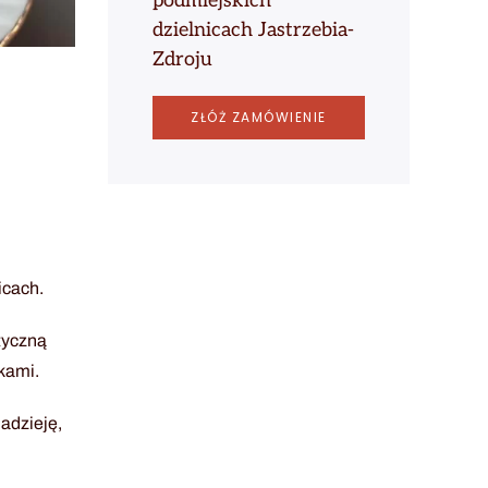
podmiejskich
dzielnicach Jastrzebia-
Zdroju
ZŁÓŻ ZAMÓWIENIE
icach.
tyczną
kami.
adzieję,