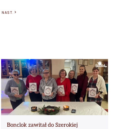
NAST.
Bonclok zawitał do Szerokiej
O