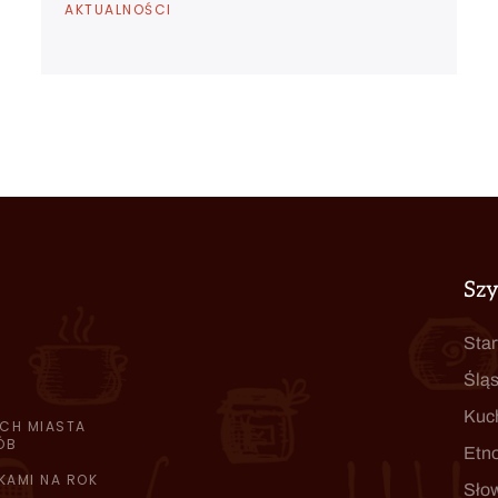
AKTUALNOŚCI
Sz
Star
Śląs
Kuc
CH MIASTA
ÓB
Etn
KAMI NA ROK
Sło