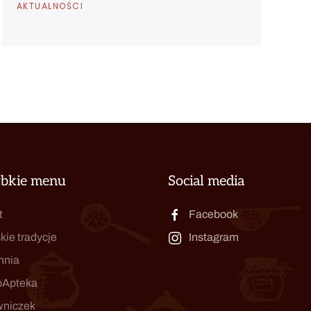
AKTUALNOŚCI
J
A
ybkie menu
Social media
t
Facebook
kie tradycje
Instagram
hnia
oApteka
wniczek