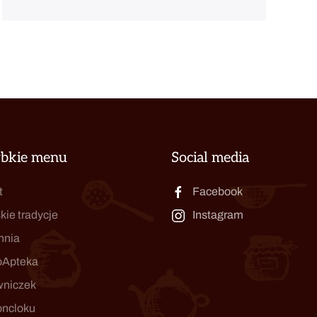
ybkie menu
Social media
t
Facebook
kie tradycje
Instagram
hnia
oApteka
wniczek
oncloku