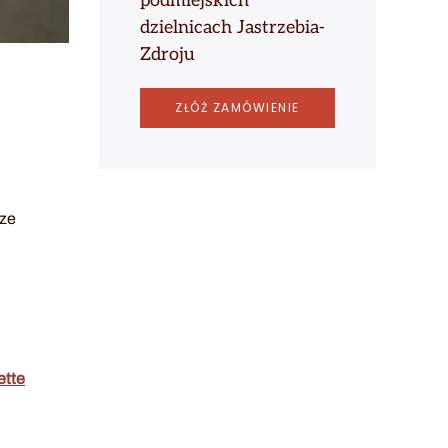
podmiejskich
dzielnicach Jastrzebia-
Zdroju
ZŁÓŻ ZAMÓWIENIE
 ze
ette