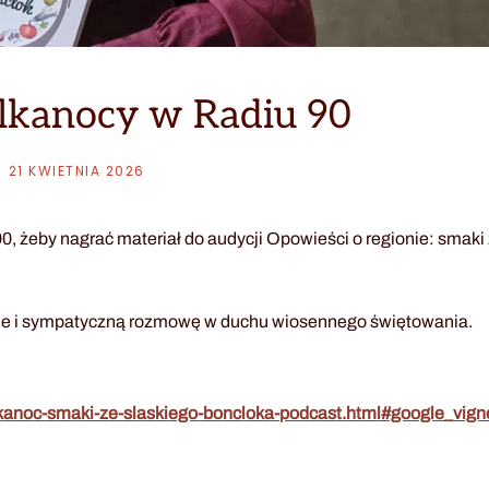
lkanocy w Radiu 90
21 KWIETNIA 2026
 żeby nagrać materiał do audycji Opowieści o regionie: smaki
nie i sympatyczną rozmowę w duchu wiosennego świętowania.
lkanoc-smaki-ze-slaskiego-boncloka-podcast.html#google_vign