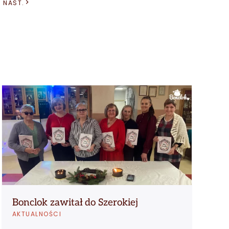
NAST.
Bonclok zawitał do Szerokiej
O
AKTUALNOŚCI
J
A