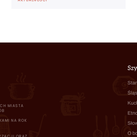
Sz
Star
Śląs
Kuc
CH MIASTA
ÓB
Etn
KAMI NA ROK
Sło
O b
YZACJI ORAZ