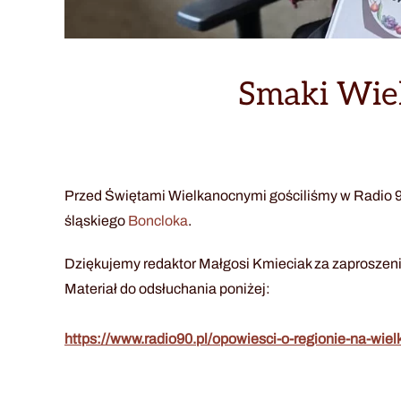
Smaki Wie
Przed Świętami Wielkanocnymi gościliśmy w Radio 90,
śląskiego
Boncloka
.
Dziękujemy redaktor Małgosi Kmieciak za zaprosze
Materiał do odsłuchania poniżej:
https://www.radio90.pl/opowiesci-o-regionie-na-wie