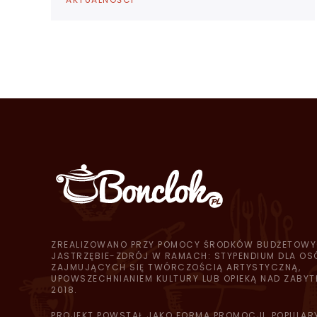
ZREALIZOWANO PRZY POMOCY ŚRODKÓW BUDŻETOWY
JASTRZĘBIE-ZDRÓJ W RAMACH: STYPENDIUM DLA OS
ZAJMUJĄCYCH SIĘ TWÓRCZOŚCIĄ ARTYSTYCZNĄ,
UPOWSZECHNIANIEM KULTURY LUB OPIEKĄ NAD ZABYT
2018.
PROJEKT POWSTAŁ JAKO FORMA PROMOCJI, POPULAR