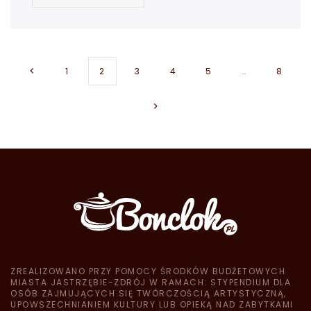
1
2
3
4
5
…
8
ZREALIZOWANO PRZY POMOCY ŚRODKÓW BUDŻETOWYCH
MIASTA JASTRZĘBIE-ZDRÓJ W RAMACH: STYPENDIUM DLA
OSÓB ZAJMUJĄCYCH SIĘ TWÓRCZOŚCIĄ ARTYSTYCZNĄ,
UPOWSZECHNIANIEM KULTURY LUB OPIEKĄ NAD ZABYTKAMI